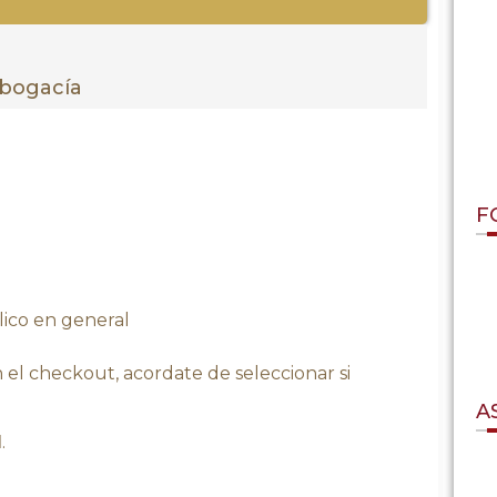
Abogacía
F
lico en general
 el checkout, acordate de seleccionar si
A
l
.