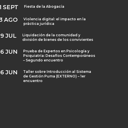
1
SEPT
Fiesta de la Abogacía
3
AGO
Violencia digital: el impacto en la
práctica jurídica
29
JUL
Liquidación de la comunidad y
división de bienes de los convivientes
26
JUN
Prueba de Expertos en Psicología y
Psiquiatría: Desafíos Contemporáneos
– Segundo encuentro
26
JUN
Taller sobre Introducción al Sistema
de Gestión Puma (EXTERNO) – 1er
encuentro