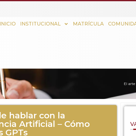
INICIO
INSTITUCIONAL
MATRÍCULA
COMUNIDA
El arte
de hablar con la
ncia Artificial – Cómo
V
us GPTs