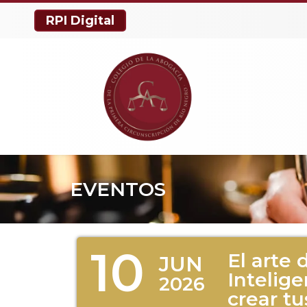
RPI Digital
EVENTOS
10
El arte 
JUN
Intelige
2026
crear t