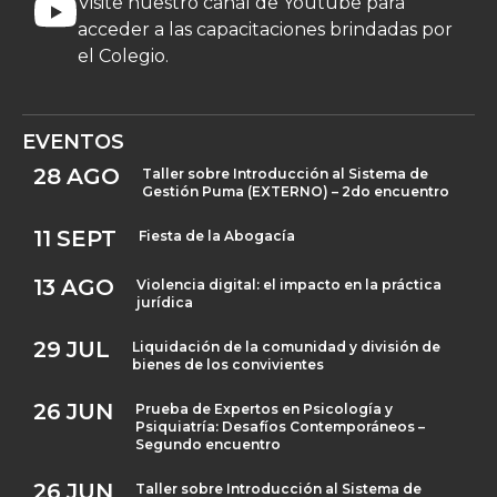
Visite nuestro canal de Youtube para
acceder a las capacitaciones brindadas por
el Colegio.
EVENTOS
28
AGO
Taller sobre Introducción al Sistema de
Gestión Puma (EXTERNO) – 2do encuentro
11
SEPT
Fiesta de la Abogacía
13
AGO
Violencia digital: el impacto en la práctica
jurídica
29
JUL
Liquidación de la comunidad y división de
bienes de los convivientes
26
JUN
Prueba de Expertos en Psicología y
Psiquiatría: Desafíos Contemporáneos –
Segundo encuentro
26
JUN
Taller sobre Introducción al Sistema de